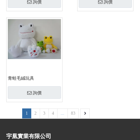
詢價
詢價
青蛙毛絨玩具
詢價
1
2
3
4
...
83
宇凰實業有限公司