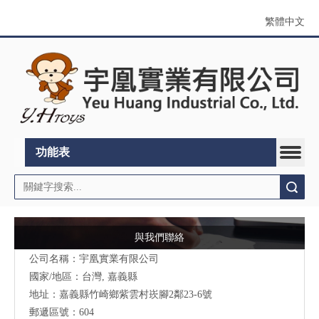
繁體中文
功能表
搜索
與我們聯絡
公司名稱：宇凰實業有限公司
國家/地區：台灣, 嘉義縣
地址：
嘉義縣竹崎鄉紫雲村崁腳2鄰23-6號
郵遞區號：604