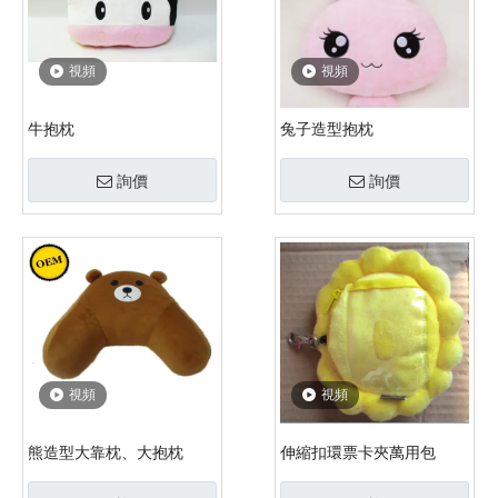
視頻
視頻
牛抱枕
兔子造型抱枕
詢價
詢價
視頻
視頻
熊造型大靠枕、大抱枕
伸縮扣環票卡夾萬用包