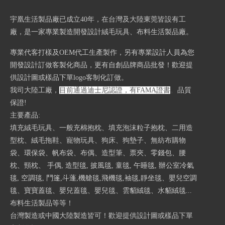
宇凰生活製品廠已成立40
年，在台灣及大陸東莞皆設有工
廠，是一家專業製造開發設計絨毛玩具、布料生活製品廠。
專業代客打樣及OEM代工生產製作，另有專業設計人員為您
開發設計訂做客製化商品，更有自創品牌商品批發！歡迎提
供設計圖或樣品下單logo客制化訂做。
我司大陸工廠，
目前通過迪士尼認證，有FAMA證書
。
品質
保證!
主要產品:
填充絨毛玩具、一般充棉抱枕、填充泡沫粒子抱枕、二用造
型枕、絨毛拖鞋、寵物玩具、狗床、狗墊子、無紡布購物
袋、環保袋、帆布袋、布偶、造型筆、票夾、零錢包、腰
枕、頸枕、 手偶, 造型毯, 披風毯, 童毯, 午睡毯, 辦公室冷氣
毯, 空調毯, 鬥篷,斗蓬,機艙毯,飛機毯,袖毯,靜坐毯、嬰兒空調
毯、寶寶蓋毯、嬰兒蓋毯、嬰兒毯、雲貂絨毯、水貂絨毯...
布料生活製品等等！
台灣製造或中國大陸製造皆可！歡迎提供設計圖或樣品下單