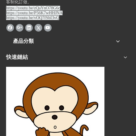
客制化訂做。
https://youtu.be/zQaYnO78G6c
https://youtu.be/P56K7wHHJNA
https://youtu.be/vOQ7fSbI3vQ
產品分類
快速鏈結