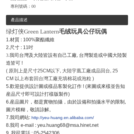
專利號碼：
00
產品描述
绿灯侠Green Lantern
毛绒玩具公仔玩偶
1.
材質
: 100%
聚酯纖維
2.
尺寸
: 11吋
3
.
我司台灣及大陸皆設有自己工廠
,
台灣製造或中國大陸製
造皆可
!
(
原則上是尺寸
25CM
以下
,
大陸宇凰工廠成品回台
, 25
CM
以上布套回台灣工廠充填棉花或泡粒
)
5.
歡迎提供設計圖或樣品客製化訂作
! (
來圖或來樣並告知
産品尺寸即可設計打樣版製作
)
6.
産品圖片，都是實物拍攝，由於設備和拍攝水平的限制
,
圖片模糊，敬請諒解。
7.
我司網站
:
http://yeu-huang.en.alibaba.com/
8.
我司
e-mail : yeu.huang68@msa.hinet.net
9.
我司電話
: 05-2542306