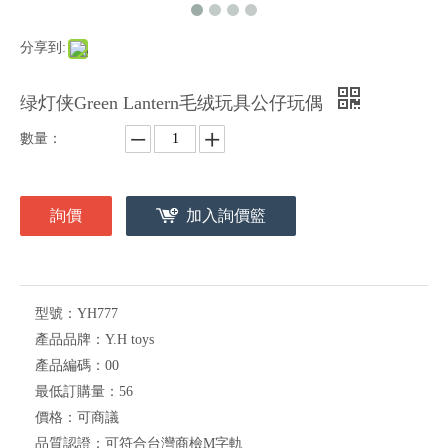
分享到:
绿灯侠Green Lantern毛绒玩具公仔玩偶
數量：
詢價
加入詢價籃
型號：
YH777
產品品牌：
Y.H toys
產品編碼：
00
最低訂購量：
56
價格：
可商議
品質認證：
可符合台灣商檢M字軌