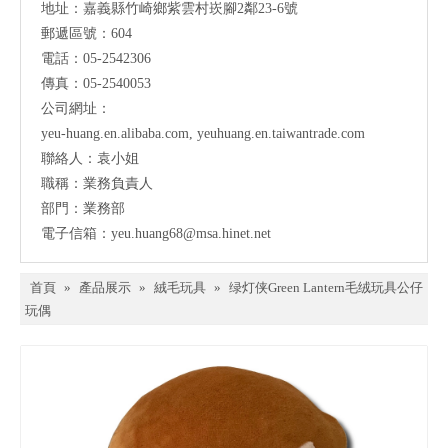
地址：
嘉義縣竹崎鄉紫雲村崁腳2鄰23-6號
郵遞區號：604
電話：05-2542306
傳真：05-2540053
公司網址：
yeu-huang.en.alibaba.com
,
yeuhuang.en.taiwantrade.com
聯絡人：袁小姐
職稱：業務負責人
部門：業務部
電子信箱：
yeu.huang68@msa.hinet.net
首頁
»
產品展示
»
絨毛玩具
»
绿灯侠Green Lantern毛绒玩具公仔
玩偶