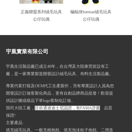
正義聯盟系列绒毛玩具
蝙蝠侠batman绒毛玩具
神奇女侠
公仔玩偶
公仔玩偶
绒
宇凰實業有限公司
宇凰生活製品廠已成立40
年，在台灣及大陸東莞皆設有工
廠，是一家專業製造開發設計絨毛玩具、布料生活製品廠。
專業代客打樣及OEM代工生產製作，另有專業設計人員為您
開發設計訂做客製化商品，更有自創品牌商品批發！歡迎提
供設計圖或樣品下單logo客制化訂做。
我司大陸工廠，
目前通過迪士尼認證，有FAMA證書
。
品質
保證!
主要產品:
填充絨毛玩具、一般充棉抱枕、填充泡沫粒子抱枕、二用造