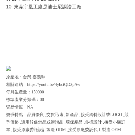
10.
東莞宇凰工廠是迪士尼認證工廠
原產地：台灣,嘉義縣
相關連結：https://youtu.be/4ybctQD2pAw
每月生產量：150000
標準產業分類碼：00
貿易情报：NA
競爭特點：品質優良 ,交貨迅速 ,新產品 ,接受獨特設計或LOGO ,競
爭價格 ,適用於促銷品或禮贈品 ,環保產品 ,多樣設計 ,接受小額訂
單 ,接受原廠委託設計製造 ODM ,接受原廠委託代工製造 OEM