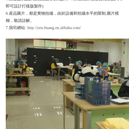
即可設計打樣版製作
)
6.
産品圖片，都是實物拍攝，由於設備和拍攝水平的限制
,
圖片模
糊，敬請諒解。
7.
我司網站
:
http://yeu-huang.en.alibaba.com/