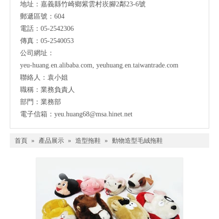
地址：
嘉義縣竹崎鄉紫雲村崁腳2鄰23-6號
郵遞區號：604
電話：05-2542306
傳真：05-2540053
公司網址：
yeu-huang.en.alibaba.com
,
yeuhuang.en.taiwantrade.com
聯絡人：袁小姐
職稱：業務負責人
部門：業務部
電子信箱：
yeu.huang68@msa.hinet.net
首頁
»
產品展示
»
造型拖鞋
»
動物造型毛絨拖鞋