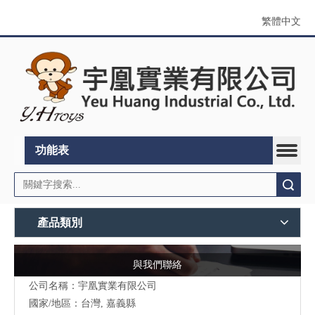
繁體中文
功能表
搜索
產品類別
與我們聯絡
公司名稱：宇凰實業有限公司
國家/地區：台灣, 嘉義縣