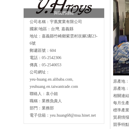
與我們聯絡
公司名稱：宇凰實業有限公司
國家/地區：台灣, 嘉義縣
地址：
嘉義縣竹崎鄉紫雲村崁腳2鄰23-
6號
郵遞區號：604
電話：05-2542306
傳真：05-2540053
公司網址：
yeu-huang.en.alibaba.com
,
原產地：
yeuhuang.en.taiwantrade.com
原產地：
聯絡人：袁小姐
相關連結：ht
職稱：業務負責人
每月生產量
部門：業務部
標準產業
電子信箱：
yeu.huang68@msa.hinet.net
貿易情报
競爭特點