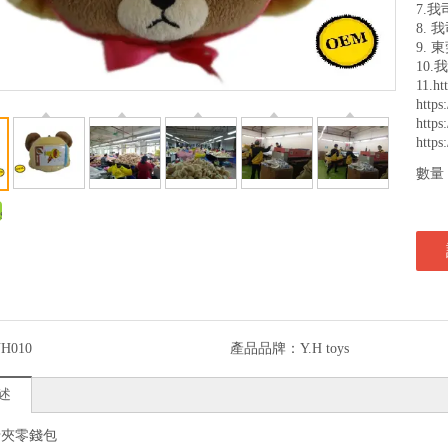
7.我司
8. 我
9.
10.我
11.ht
https
http
https
數量
H010
產品品牌：
Y.H toys
述
卡夾零錢包