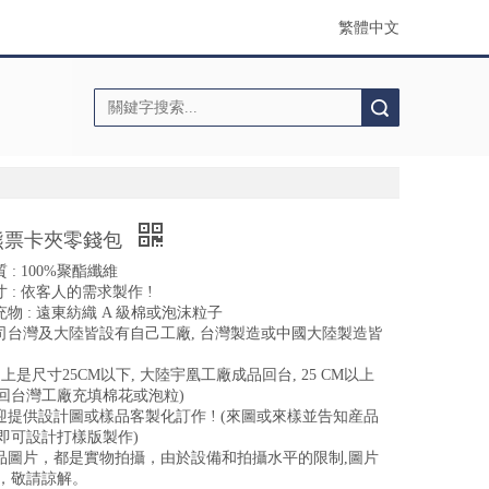
繁體中文
搜索
熊票卡夾零錢包
質 : 100%聚酯纖維
寸 : 依客人的需求製作 !
填充物 : 遠東紡織 A 級棉或泡沫粒子
我司台灣及大陸皆設有自己工廠, 台灣製造或中國大陸製造皆
則上是尺寸25CM以下, 大陸宇凰工廠成品回台, 25 CM以上
回台灣工廠充填棉花或泡粒)
歡迎提供設計圖或樣品客製化訂作 ! (來圖或來樣並告知産品
即可設計打樣版製作)
産品圖片，都是實物拍攝，由於設備和拍攝水平的限制,圖片
，敬請諒解。