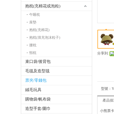
抱枕(充棉花或泡粒)
午睡枕
座墊
抱枕(充棉花)
抱枕(填充泡沫粒子)
腰枕
頸枕
分享到:
束口袋/後背包
毛毯及造型毯
票夾/零錢包
型號：
Y
絨毛玩具
購物袋/帆布袋
產品描
造型手套/圍巾
小熊票