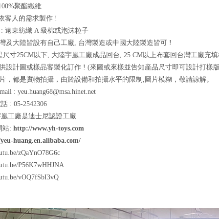
: 100%聚酯纖維
: 依客人的需求製作 !
 : 遠東紡織 A 級棉或泡沫粒子
台灣及大陸皆設有自己工廠, 台灣製造或中國大陸製造皆可 !
是尺寸25CM以下, 大陸宇凰工廠成品回台, 25 CM以上布套回台灣工廠充
提供設計圖或樣品客製化訂作 ! (來圖或來樣並告知産品尺寸即可設計打樣版
圖片，都是實物拍攝，由於設備和拍攝水平的限制,圖片模糊，敬請諒解。
ail : yeu.huang68@msa.hinet.net
 : 05-2542306
莞宇凰工廠是迪士尼認證工廠
網站:
http://www.yh-toys.com
//yeu-huang.en.alibaba.com/
youtu.be/zQaYnO78G6c
youtu.be/P56K7wHHJNA
youtu.be/vOQ7fSbI3vQ