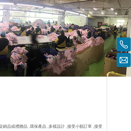
促銷品或禮贈品 ,環保產品 ,多樣設計 ,接受小額訂單 ,接受