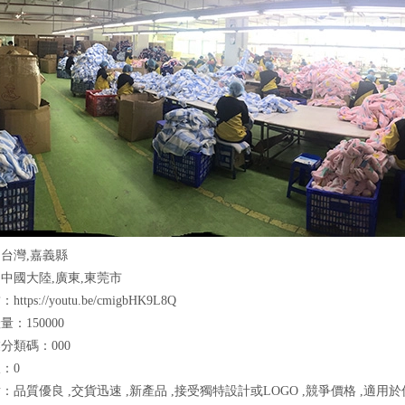
台灣,嘉義縣
中國大陸,廣東,東莞市
tps://youtu.be/cmigbHK9L8Q
：150000
分類碼：000
：0
：品質優良 ,交貨迅速 ,新產品 ,接受獨特設計或LOGO ,競爭價格 ,適用於