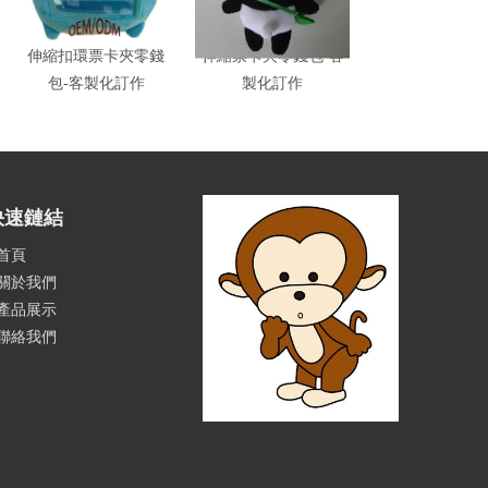
伸縮扣環票卡夾零錢
伸縮票卡夾零錢包-客
造型零錢包-客
包-客製化訂作
製化訂作
作
快速鏈結
首頁
關於我們
產品展示
聯絡我們