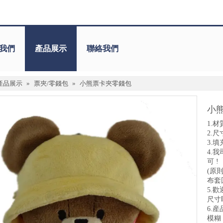
我們
產品展示
聯絡我們
產品展示
»
票夾/零錢包
»
小熊票卡夾零錢包
小
1.材
2.尺
3.
4.
可 !
(原
布套
5.
尺寸
6.
模糊