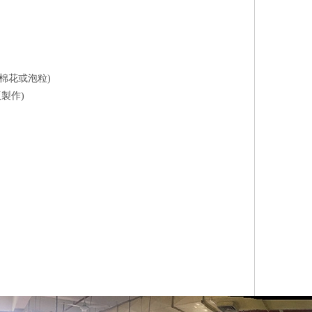
填棉花或泡粒)
製作)