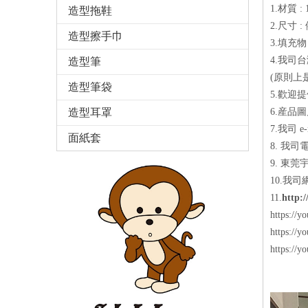
1.材質 
造型拖鞋
2.尺寸 
造型擦手巾
3.填充物
4.我司
造型筆
(原則上
造型筆袋
5.歡迎
造型耳罩
6.産品
7.我司 e-m
面紙套
8. 我司電話
9. 東
10.我司
11.
http:
https://
https://
https://