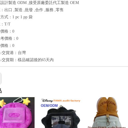
設計製造 ODM ,接受原廠委託代工製造 OEM
出口 ,製造 ,批發 ,合作 ,服務 ,零售
式：1 pc 1 pp 袋
：T/T
價格：0
考價格：0
價格：0
-交貨港：台灣
-交貨期：樣品確認後的65天內
品