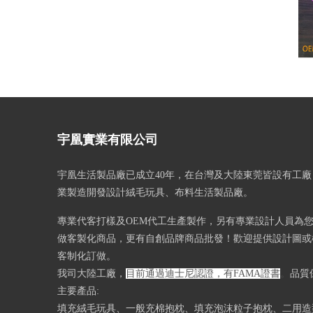
伸
宇凰實業有限公司
宇凰生活製品廠已成立40
年，在台灣及大陸東莞皆設有工廠
業製造開發設計絨毛玩具、布料生活製品廠。
專業代客打樣及OEM代工生產製作，另有專業設計人員為
做客製化商品，更有自創品牌商品批發！歡迎提供設計圖或樣
客制化訂做。
我司大陸工廠，
目前通過迪士尼認證，有FAMA證書
。
品質
主要產品:
填充絨毛玩具、一般充棉抱枕、填充泡沫粒子抱枕、二用造