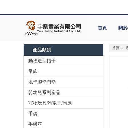
首頁
關於
首頁
»
產品類別
動物造型帽子
吊飾
地墊腳墊門墊
嬰幼兒系列産品
寵物玩具/狗毯子/狗床
手偶
手機座