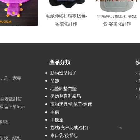
縮扣環零錢包-客製
毛絨伸縮扣環零錢包-
伸縮彈力鑰匙扣零錢
化訂作
客製化訂作
包-客製化訂作
產品分類
動物造型帽子
，是一家專
吊飾
地墊腳墊門墊
嬰幼兒系列産品
您開發設計訂
寵物玩具/狗毯子/狗床
品下單logo
手偶
手機座
保證!
抱枕(充棉花或泡粒)
束口袋/後背包
型枕、絨毛