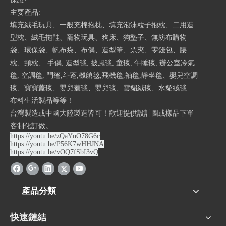
主要產品:
填充絨毛玩具、一般充棉抱枕、填充泡沫粒子抱枕、二用造
型枕、絨毛拖鞋、寵物玩具、狗床、狗墊子、無紡布購物
袋、環保袋、帆布袋、布偶、造型筆、票夾、零錢包、腰
枕、頸枕、 手偶, 造型毯, 披風毯, 童毯, 午睡毯, 辦公室冷氣
毯, 空調毯, 鬥篷,斗蓬,機艙毯,飛機毯,袖毯,靜坐毯、嬰兒空調
毯、寶寶蓋毯、嬰兒蓋毯、嬰兒毯、雲貂絨毯、水貂絨毯...
布料生活製品等等！
台灣製造或中國大陸製造皆可！歡迎提供設計圖或樣品下單
客制化訂做。
https://youtu.be/zQaYnO78G6c
https://youtu.be/P56K7wHHJNA
https://youtu.be/vOQ7fSbI3vQ
產品分類
快速鏈結