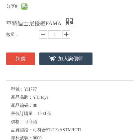
分享到:
華特迪士尼授權FAMA
數量：
詢價
加入詢價籃
型號：
YH777
產品品牌：
Y.H toys
產品編碼：
00
最低訂購量：
1500 個
價格：
可商議
品質認證：
可符合ST/CE/ASTM/ICTI
專利號碼：
0000