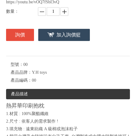
https://youtu.be/vOQ7fSbI3vQ
數量：
詢價
加入詢價籃
型號：
00
產品品牌：
Y.H toys
產品編碼：
00
產品描述
熱昇華印刷抱枕
1.材質 : 100%聚酯纖維
2.尺寸 : 依客人的需求製作 !
3.填充物 : 遠東紡織 A 級棉或泡沫粒子