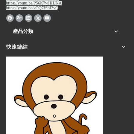
https://youtu.be/P56K7wHHJNA
https://youtu.be/vOQ7fSbI3vQ
產品分類
快速鏈結