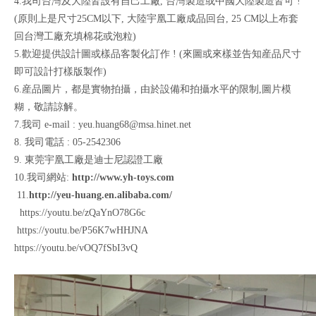
4.我司台灣及大陸皆設有自己工廠, 台灣製造或中國大陸製造皆可 !
(原則上是尺寸25CM以下, 大陸宇凰工廠成品回台, 25 CM以上布套
回台灣工廠充填棉花或泡粒)
5.歡迎提供設計圖或樣品客製化訂作 ! (來圖或來樣並告知産品尺寸
即可設計打樣版製作)
6.産品圖片，都是實物拍攝，由於設備和拍攝水平的限制,圖片模
糊，敬請諒解。
7.我司 e-mail : yeu.huang68@msa.hinet.net
8. 我司電話 : 05-2542306
9. 東莞宇凰工廠是迪士尼認證工廠
10.我司網站:
http://www.yh-toys.com
11.
http://yeu-huang.en.alibaba.com/
https://youtu.be/zQaYnO78G6c
https://youtu.be/P56K7wHHJNA
https://youtu.be/vOQ7fSbI3vQ