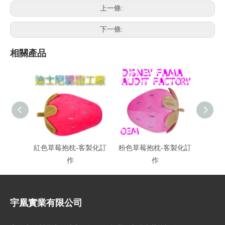
上一條:
下一條:
相關產品
紅色草莓抱枕-客製化訂
粉色草莓抱枕-客製化訂
辦公室
作
作
宇凰實業有限公司