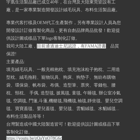
宇凰生活製品廠已成立40
年，在台灣及大陸東莞皆設有工
廠，是一家專業製造開發設計絨毛玩具、布料生活製品廠。
專業代客打樣及OEM代工生產製作，另有專業設計人員為您
開發設計訂做客製化商品，更有自創品牌商品批發！歡迎提
供設計圖或樣品下單logo客制化訂做。
我司大陸工廠，
目前通過迪士尼認證，有FAMA證書
。
品質
保證!
主要產品:
填充絨毛玩具、一般充棉抱枕、填充泡沫粒子抱枕、二用造
型枕、絨毛拖鞋、寵物玩具、狗床、狗墊子、無紡布購物
袋、環保袋、帆布袋、布偶、造型筆、票夾、零錢包、腰
枕、頸枕、 手偶, 造型毯, 披風毯, 童毯, 午睡毯, 辦公室冷氣
毯, 空調毯, 鬥篷,斗蓬,機艙毯,飛機毯,袖毯,靜坐毯、嬰兒空調
毯、寶寶蓋毯、嬰兒蓋毯、嬰兒毯、雲貂絨毯、水貂絨毯...
布料生活製品等等！
台灣製造或中國大陸製造皆可！歡迎提供設計圖或樣品下單
客制化訂做。
https://youtu.be/zQaYnO78G6c