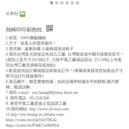
分享到:
熱轉印印刷抱枕
1.材質 : 100%聚酯纖維
2.尺寸 : 依客人的需求製作 !
3.填充物 : 遠東紡織 A 級棉或泡沫粒子
4.我司台灣及大陸皆設有自己工廠, 台灣製造或中國大陸製造皆可 !
(原則上是尺寸25CM以下, 大陸宇凰工廠成品回台, 25 CM以上布套
回台灣工廠充填棉花或泡粒)
5.歡迎提供設計圖或樣品客製化訂作 ! (來圖或來樣並告知産品尺寸
即可設計打樣版製作)
6.産品圖片，都是實物拍攝，由於設備和拍攝水平的限制,圖片模
糊，敬請諒解。
7.我司 e-mail : yeu.huang68@msa.hinet.net
8. 我司電話 : 05-2542306
9. 東莞宇凰工廠是迪士尼認證工廠
10.我司網站: http://www.yh-toys.com
11.http://yeu-huang.en.alibaba.com/
https://youtu.be/zQaYnO78G6c
https://youtu.be/P56K7wHHJNA