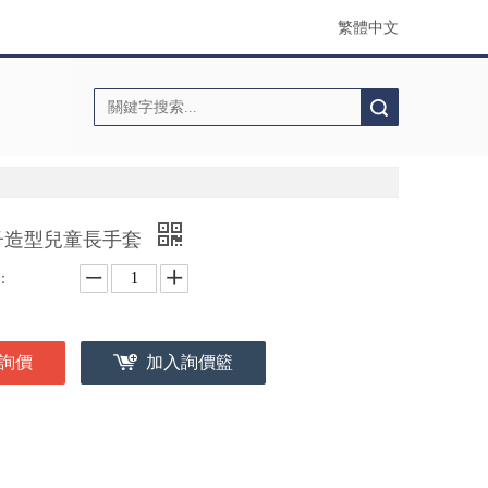
繁體中文
搜索
子造型兒童長手套
：
詢價
加入詢價籃