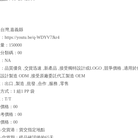
台灣,嘉義縣
tps://youtu.be/q-WDYV7Jkr4
：150000
分類碼：00
：NA
：品質優良 ,交貨迅速 ,新產品 ,接受獨特設計或LOGO ,競爭價格 ,適用於
設計製造 ODM ,接受原廠委託代工製造 OEM
出口 ,製造 ,批發 ,合作 ,服務 ,零售
式：1 組1 PP 袋
：T/T
價格：00
考價格：00
價格：00
-交貨港：貨交指定地點
-交貨期：樣品確認後的65天