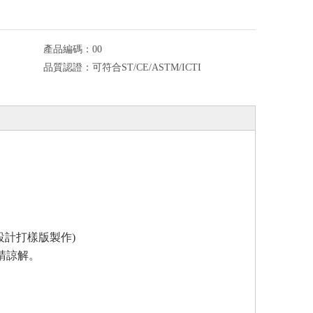
產品編碼：
00
品質認證：
可符合ST/CE/ASTM/ICTI
設計打樣版製作
)
請諒解。