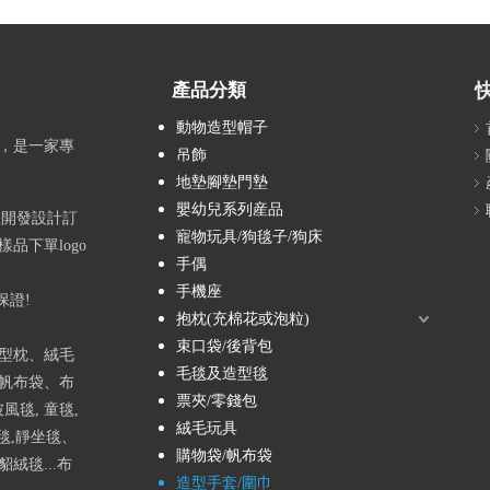
產品分類
動物造型帽子
，是一家專
吊飾
地墊腳墊門墊
嬰幼兒系列産品
您開發設計訂
寵物玩具/狗毯子/狗床
品下單logo
手偶
手機座
保證!
抱枕(充棉花或泡粒)
束口袋/後背包
型枕、絨毛
毛毯及造型毯
帆布袋、布
票夾/零錢包
風毯, 童毯,
絨毛玩具
袖毯,靜坐毯、
購物袋/帆布袋
絨毯...布
造型手套/圍巾