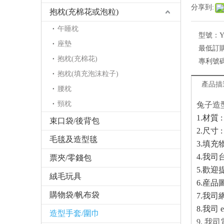
分享到:
抱枕(充棉花或泡粒)
午睡枕
型號：
Y
座墊
最低訂
抱枕(充棉花)
專利號
抱枕(填充泡沫粒子)
產品描
腰枕
頸枕
兔子造
1.材質
束口袋/後背包
2.
尺寸
毛毯及造型毯
3.
填充
4.
我司
票夾/零錢包
5.
歡迎
絨毛玩具
6.
産品
購物袋/帆布袋
7.
我司
8.
我司 e-
造型手套/圍巾
9. 我司電