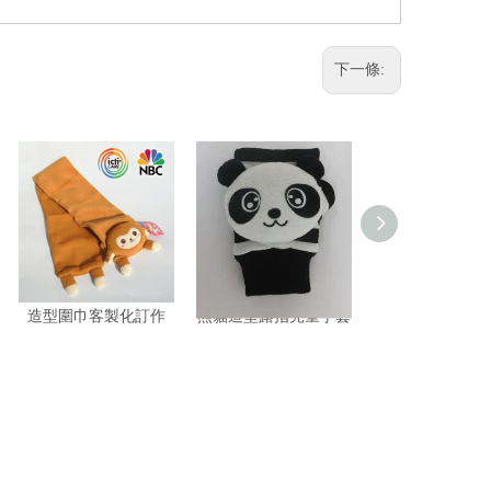
下一條:
造型圍巾客製化訂作
熊貓造型露指兒童手套
兔子造型露指兒