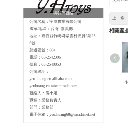
與我們聯絡
上一條:
公司名稱：宇凰實業有限公司
國家/地區：台灣, 嘉義縣
相關產
地址：
嘉義縣竹崎鄉紫雲村崁腳2鄰23-
6號
郵遞區號：604
電話：05-2542306
傳真：05-2540053
公司網址：
yeu-huang.en.alibaba.com
,
yeuhuang.en.taiwantrade.com
聯絡人：袁小姐
職稱：業務負責人
部門：業務部
電子信箱：
yeu.huang68@msa.hinet.net