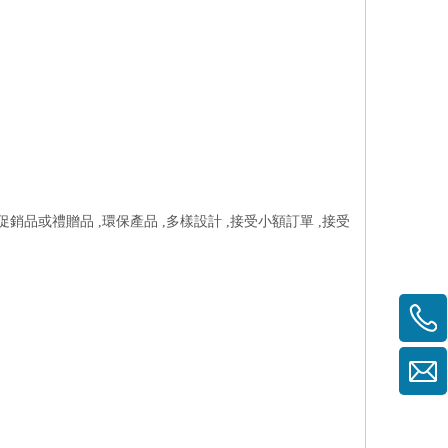
促銷品或禮贈品 ,環保產品 ,多樣設計 ,接受小額訂單 ,接受