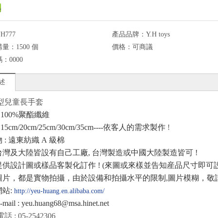
H777
產品品牌：
Y.H toys
購量：
1500 個
價格：
可商議
碼：
0000
述
型兒童長手套
: 100%
聚酯纖維
: 15cm/20cm/25cm/30cm/35cm----
依客人的需求製作
!
物
:
遠東紡織
A
級棉
台灣及大陸皆設有自己工廠
,
台灣製造或中國大陸製造皆可
!
提供設計圖或樣品客製化訂作
! (
來圖或來樣並告知産品尺寸即可
圖片，都是實物拍攝，由於設備和拍攝水平的限制
,
圖片模糊，敬
網站
:
http://yeu-huang.en.alibaba.com/
mail : yeu.huang68@msa.hinet.net
話 : 05-2542306