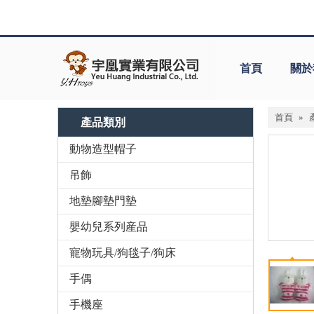
首頁
關於
首頁
»
產品類別
動物造型帽子
吊飾
地墊腳墊門墊
嬰幼兒系列産品
寵物玩具/狗毯子/狗床
手偶
手機座