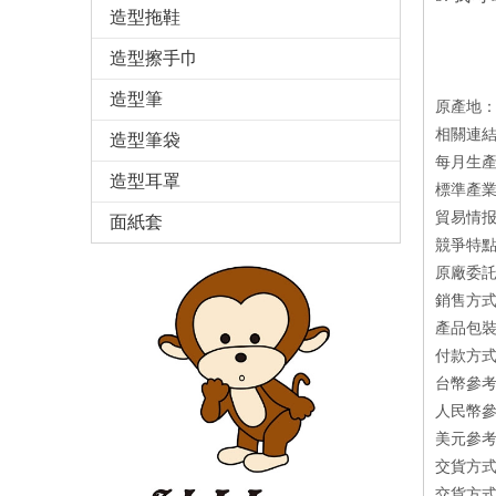
造型拖鞋
造型擦手巾
造型筆
原產地：
相關連結：ht
造型筆袋
每月生產量
造型耳罩
標準產業
貿易情报
面紙套
競爭特點
原廠委託
銷售方式：
產品包裝方
付款方式
台幣參考
人民幣參
美元參考
交貨方式
交貨方式