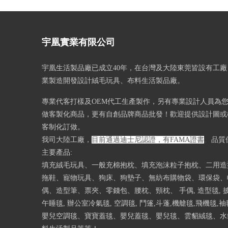
宇凰實業有限公司
宇凰生活製品廠已成立40
年，在台灣及大陸東莞皆設有工廠
業製造開發設計絨毛玩具、布料生活製品廠。
專業代客打樣及OEM代工生產製作，另有專業設計人員為
做客製化商品，更有自創品牌商品批發！歡迎提供設計圖或樣
客制化訂做。
我司大陸工廠，
目前通過迪士尼認證，有FAMA證書
。
品質
主要產品:
填充絨毛玩具、一般充棉抱枕、填充泡沫粒子抱枕、二用造
拖鞋、寵物玩具、狗床、狗墊子、無紡布購物袋、環保袋、
偶、造型筆、票夾、零錢包、腰枕、頸枕、 手偶, 造型毯, 披
午睡毯, 辦公室冷氣毯, 空調毯, 鬥篷,斗蓬,機艙毯,飛機毯,
嬰兒空調毯、寶寶蓋毯、嬰兒蓋毯、嬰兒毯、雲貂絨毯、水貂