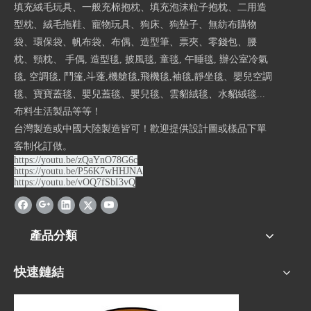
填充絨毛玩具、一般充棉抱枕、填充泡沫粒子抱枕、二用造
型枕、絨毛拖鞋、寵物玩具、狗床、狗墊子、無紡布購物
袋、環保袋、帆布袋、布偶、造型筆、票夾、零錢包、腰
枕、頸枕、 手偶, 造型毯, 披風毯, 童毯, 午睡毯, 辦公室冷氣
毯, 空調毯, 鬥篷,斗蓬,機艙毯,飛機毯,袖毯,靜坐毯、嬰兒空調
毯、寶寶蓋毯、嬰兒蓋毯、嬰兒毯、雲貂絨毯、水貂絨毯...
布料生活製品等等！
台灣製造或中國大陸製造皆可！歡迎提供設計圖或樣品下單
客制化訂做。
https://youtu.be/zQaYnO78G6c
https://youtu.be/P56K7wHHJNA
https://youtu.be/vOQ7fSbI3vQ
產品分類
快速鏈結