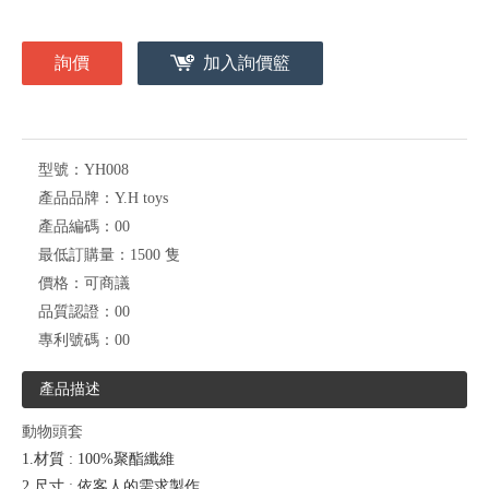
詢價
加入詢價籃
型號：
YH008
產品品牌：
Y.H toys
產品編碼：
00
最低訂購量：
1500 隻
價格：
可商議
品質認證：
00
專利號碼：
00
產品描述
動物頭套
1.
材質
: 100%
聚酯纖維
2.
尺寸
:
依客人的需求製作