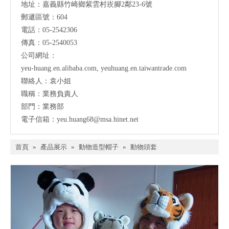
地址：
嘉義縣竹崎鄉紫雲村崁腳2鄰23-6號
郵遞區號：604
電話：05-2542306
傳真：05-2540053
公司網址：
yeu-huang.en.alibaba.com
,
yeuhuang.en.taiwantrade.com
聯絡人：袁小姐
職稱：業務負責人
部門：業務部
電子信箱：
yeu.huang68@msa.hinet.net
首頁
»
產品展示
»
動物造型帽子
»
動物頭套