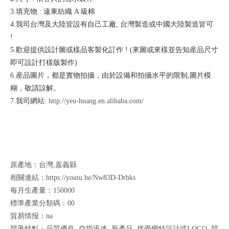
3.
填充物
:
遠東紡織
A
級棉
4.
我司台灣及大陸皆設有自己工廠
,
台灣製造或中國大陸製造皆可
!
5.
歡迎提供設計圖或樣品客製化訂作
! (
來圖或來樣並告知産品尺寸
即可設計打樣版製作
)
6.
産品圖片，都是實物拍攝，由於設備和拍攝水平的限制
,
圖片模
糊，敬請諒解。
7.
我司網站
:
http://yeu-huang.en.alibaba.com/
原產地：台灣,嘉義縣
相關連結：https://youtu.be/Nw83D-Drbks
每月生產量：150000
標準產業分類碼：00
貿易情报：na
競爭特點：品質優良 ,交貨迅速 ,新產品 ,接受獨特設計或LOGO ,競