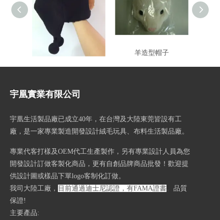
保暖護耳造型帽
羊造型帽子
馬造
宇凰實業有限公司
宇凰生活製品廠已成立40
年，在台灣及大陸東莞皆設有工
廠，是一家專業製造開發設計絨毛玩具、布料生活製品廠。
專業代客打樣及OEM代工生產製作，另有專業設計人員為您
開發設計訂做客製化商品，更有自創品牌商品批發！歡迎提
供設計圖或樣品下單logo客制化訂做。
我司大陸工廠，
目前通過迪士尼認證，有FAMA證書
。
品質
保證!
主要產品: