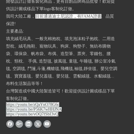
開發設計訂做客製化商品，更有自創品牌商品批發！歡迎提
供設計圖或樣品下單logo客制化訂做。
我司大陸工廠，
目前通過迪士尼認證，有FAMA證書
。
品質
保證!
主要產品:
填充絨毛玩具、一般充棉抱枕、填充泡沫粒子抱枕、二用造
型枕、絨毛拖鞋、寵物玩具、狗床、狗墊子、無紡布購物
袋、環保袋、帆布袋、布偶、造型筆、票夾、零錢包、腰
枕、頸枕、 手偶, 造型毯, 披風毯, 童毯, 午睡毯, 辦公室冷氣
毯, 空調毯, 鬥篷,斗蓬,機艙毯,飛機毯,袖毯,靜坐毯、嬰兒空調
毯、寶寶蓋毯、嬰兒蓋毯、嬰兒毯、雲貂絨毯、水貂絨毯...
布料生活製品等等！
台灣製造或中國大陸製造皆可！歡迎提供設計圖或樣品下單
客制化訂做。
https://youtu.be/zQaYnO78G6c
https://youtu.be/P56K7wHHJNA
https://youtu.be/vOQ7fSbI3vQ