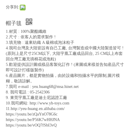
分享到:
帽子毯
1.材質 : 100%聚酯纖維
2.尺寸 : 依客人的需求製作 !
3.填充物 : 遠東紡織 A 級棉或泡沫粒子
4.我司台灣及大陸皆設有自己工廠, 台灣製造或中國大陸製造皆可 !
(原則上是尺寸25CM以下, 大陸宇凰工廠成品回台, 25 CM以上布套
回台灣工廠充填棉花或泡粒)
5.歡迎提供設計圖或樣品客製化訂作 ! (來圖或來樣並告知産品尺寸
即可設計打樣版製作)
6.産品圖片，都是實物拍攝，由於設備和拍攝水平的限制,圖片模
糊，敬請諒解。
7.我司 e-mail : yeu.huang68@msa.hinet.net
8. 我司電話 : 05-2542306
9. 東莞宇凰工廠是迪士尼認證工廠
10.我司網站: http://www.yh-toys.com
11.http://yeu-huang.en.alibaba.com/
https://youtu.be/zQaYnO78G6c
https://youtu.be/P56K7wHHJNA
https://youtu.be/vOQ7fSbI3vQ