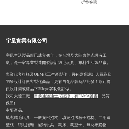
折疊卷毯
單人
毯，午
宇凰實業有限公司
宇凰生活製品廠已成立40
年，在台灣及大陸東莞皆設有工
廠，是一家專業製造開發設計絨毛玩具、布料生活製品廠。
專業代客打樣及OEM代工生產製作，另有專業設計人員為您
開發設計訂做客製化商品，更有自創品牌商品批發！歡迎提
供設計圖或樣品下單logo客制化訂做。
我司大陸工廠，
目前通過迪士尼認證，有FAMA證書
。
品質
保證!
主要產品:
填充絨毛玩具、一般充棉抱枕、填充泡沫粒子抱枕、二用造
型枕、絨毛拖鞋、寵物玩具、狗床、狗墊子、無紡布購物