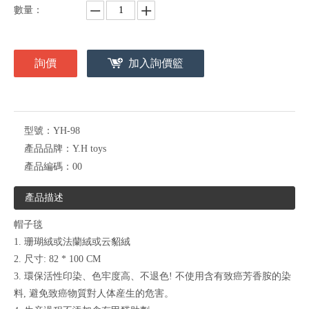
數量：
詢價
加入詢價籃
型號：
YH-98
產品品牌：
Y.H toys
產品編碼：
00
產品描述
帽子毯
1. 珊瑚絨或法蘭絨或云貂絨
2. 尺寸: 82 * 100 CM
3. 環保活性印染、色牢度高、不退色! 不使用含有致癌芳香胺的染
料, 避免致癌物質對人体産生的危害。