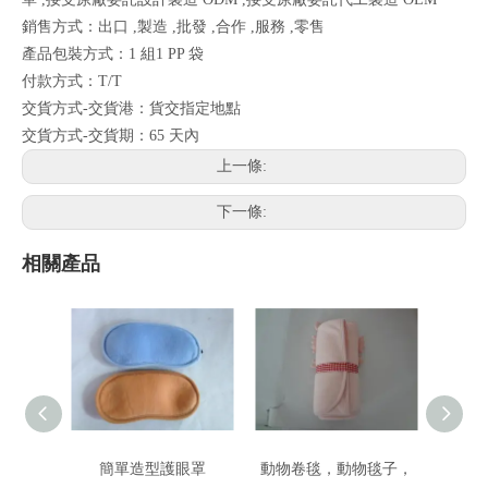
銷售方式：出口 ,製造 ,批發 ,合作 ,服務 ,零售
產品包裝方式：1 組1 PP 袋
付款方式：T/T
交貨方式-交貨港：貨交指定地點
交貨方式-交貨期：65 天內
上一條:
下一條:
相關產品
簡單造型護眼罩
動物卷毯，動物毯子，
珊瑚