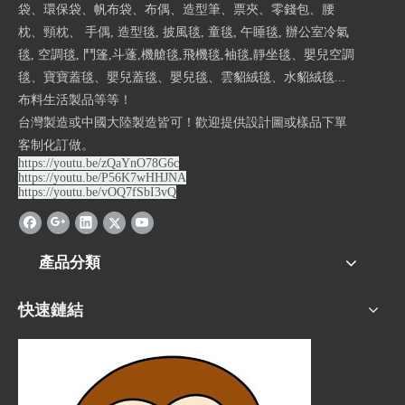
袋、環保袋、帆布袋、布偶、造型筆、票夾、零錢包、腰
枕、頸枕、 手偶, 造型毯, 披風毯, 童毯, 午睡毯, 辦公室冷氣
毯, 空調毯, 鬥篷,斗蓬,機艙毯,飛機毯,袖毯,靜坐毯、嬰兒空調
毯、寶寶蓋毯、嬰兒蓋毯、嬰兒毯、雲貂絨毯、水貂絨毯...
布料生活製品等等！
台灣製造或中國大陸製造皆可！歡迎提供設計圖或樣品下單
客制化訂做。
https://youtu.be/zQaYnO78G6c
https://youtu.be/P56K7wHHJNA
https://youtu.be/vOQ7fSbI3vQ
產品分類
快速鏈結