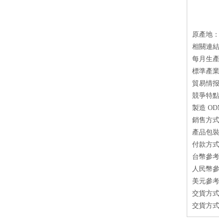
原產地：
相關連結：ht
每月生產量
標準產業
貿易情报
競爭特點
製造 O
銷售方式：
產品包裝方
付款方式
台幣參考
人民幣參
美元參考
交貨方式
交貨方式