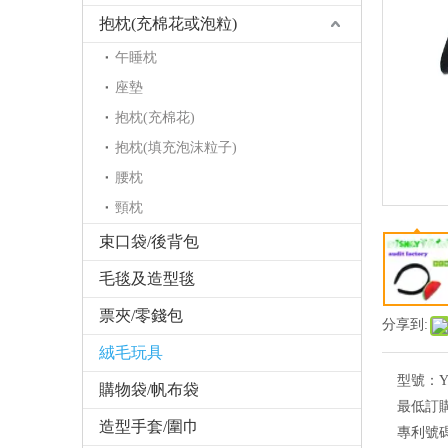
抱枕(充棉花或泡粒)
午睡枕
座墊
抱枕(充棉花)
抱枕(填充泡沫粒子)
腰枕
頸枕
束口袋/後背包
毛毯及造型毯
票夾/零錢包
分享到:
絨毛玩具
型號：
Y
購物袋/帆布袋
最低訂
造型手套/圍巾
專利號