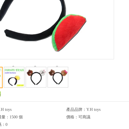
.H toys
產品品牌：
Y.H toys
購量：
1500 個
價格：
可商議
碼：
0