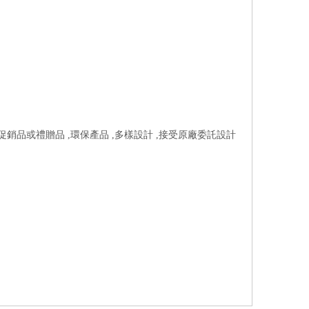
於促銷品或禮贈品 ,環保產品 ,多樣設計 ,接受原廠委託設計