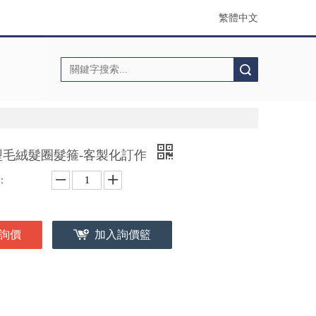
繁體中文
搜索
型毛絨髮圈髮箍-客製化訂作
：
詢價
加入詢價籃