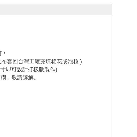
可
!
上布套回台灣工廠充填棉花或泡粒
)
尺寸即可設計打樣版製作
)
模糊，敬請諒解。