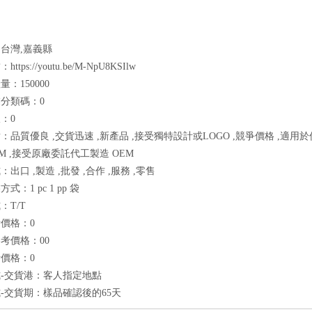
台灣,嘉義縣
tps://youtu.be/M-NpU8KSIlw
：150000
分類碼：0
：0
：品質優良 ,交貨迅速 ,新產品 ,接受獨特設計或LOGO ,競爭價格 ,適用
DM ,接受原廠委託代工製造 OEM
出口 ,製造 ,批發 ,合作 ,服務 ,零售
式：1 pc 1 pp 袋
：T/T
價格：0
考價格：00
價格：0
-交貨港：客人指定地點
-交貨期：樣品確認後的65天