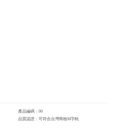
產品編碼：
00
品質認證：
可符合台灣商檢M字軌