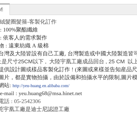
述
絨髮圈髮箍-客製化訂作
: 100%
聚酯纖維
:
依客人的需求製作
物
:
遠東紡織
A
級棉
台灣及大陸皆設有自己工廠
,
台灣製造或中國大陸製造皆
上是尺寸
25CM
以下
,
大陸宇凰工廠成品回台
, 25 CM
以
提供設計圖或樣品客製化訂作
! (
來圖或來樣並告知産品
圖片，都是實物拍攝，由於設備和拍攝水平的限制
,
圖片
網站
:
http://yeu-huang.en.alibaba.com/
-mail : yeu.huang68@msa.hinet.net
話 : 05-2542306
莞宇凰工廠是迪士尼認證工廠