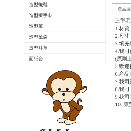
造型拖鞋
產品描
造型擦手巾
造型毛
造型筆
1.
材質
2.
尺寸
造型筆袋
3.
填充
造型耳罩
4.
我司
(
原則
面紙套
5.
歡迎
6.
産品
7.
我司
8.我司 e
9.我司電
10.
東