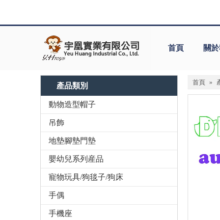
首頁
關於
首頁
»
產品類別
動物造型帽子
吊飾
地墊腳墊門墊
嬰幼兒系列産品
寵物玩具/狗毯子/狗床
手偶
手機座