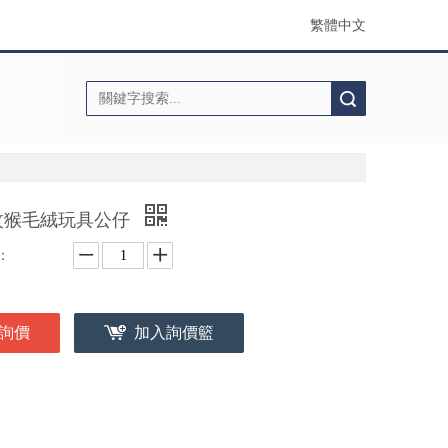
繁體中文
搜索
紋猴毛絨玩具公仔
：
詢價
加入詢價籃