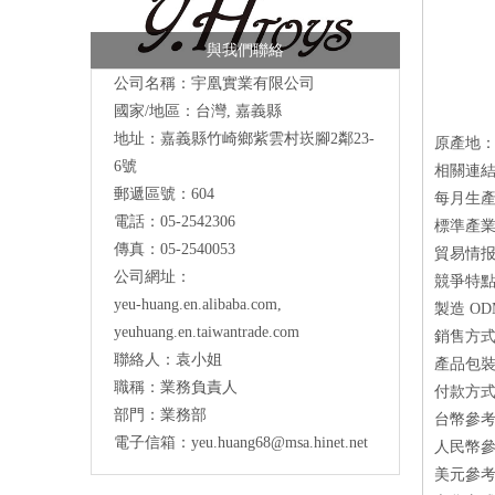
與我們聯絡
公司名稱：宇凰實業有限公司
國家/地區：台灣, 嘉義縣
地址：
嘉義縣竹崎鄉紫雲村崁腳2鄰23-
原產地：
6號
相關連結：ht
郵遞區號：604
每月生產量
電話：05-2542306
標準產業
傳真：05-2540053
貿易情报
公司網址：
競爭特點
yeu-huang.en.alibaba.com
,
製造 O
yeuhuang.en.taiwantrade.com
銷售方式：
聯絡人：袁小姐
產品包裝方
職稱：業務負責人
付款方式
部門：業務部
台幣參考
電子信箱：
yeu.huang68@msa.hinet.net
人民幣參
美元參考