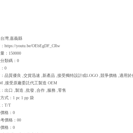
台灣,嘉義縣
tps://youtu.be/OEbEgDF_CRw
：150000
分類碼：0
：0
：品質優良 ,交貨迅速 ,新產品 ,接受獨特設計或LOGO ,競爭價格 ,適用
DM ,接受原廠委託代工製造 OEM
出口 ,製造 ,批發 ,合作 ,服務 ,零售
式：1 pc 1 pp 袋
：T/T
價格：0
考價格：00
價格：0