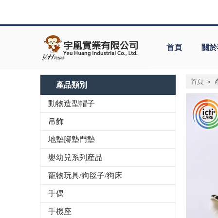
首頁
關於
首頁
»
產品類別
動物造型帽子
吊飾
地墊腳墊門墊
嬰幼兒系列産品
寵物玩具/狗毯子/狗床
手偶
手機座