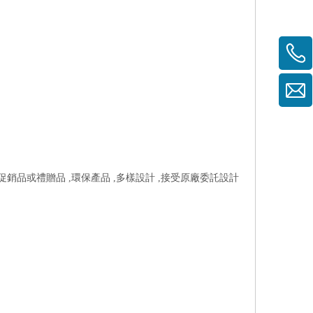
於促銷品或禮贈品 ,環保產品 ,多樣設計 ,接受原廠委託設計