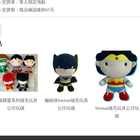
-交貨港：客人指定地點
-交貨期：樣品確認後的65天
品
義聯盟系列绒毛玩具
蝙蝠侠batman绒毛玩具
神奇女侠Wonder
公仔玩偶
公仔玩偶
Woman绒毛玩具公仔玩
偶