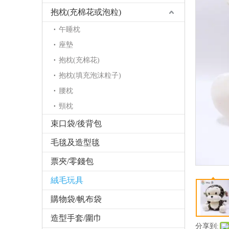
抱枕(充棉花或泡粒)
午睡枕
座墊
抱枕(充棉花)
抱枕(填充泡沫粒子)
腰枕
頸枕
束口袋/後背包
毛毯及造型毯
票夾/零錢包
絨毛玩具
購物袋/帆布袋
造型手套/圍巾
分享到: