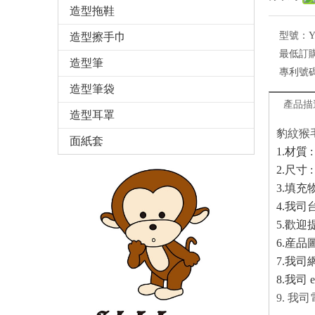
造型拖鞋
型號：
Y
造型擦手巾
最低訂
造型筆
專利號
造型筆袋
產品描
造型耳罩
豹紋猴
面紙套
1.
材質
2.
尺寸
3.
填充
4.
我司
5.
歡迎
6.
産品
7.
我司
8.
我司
e
9. 我司電