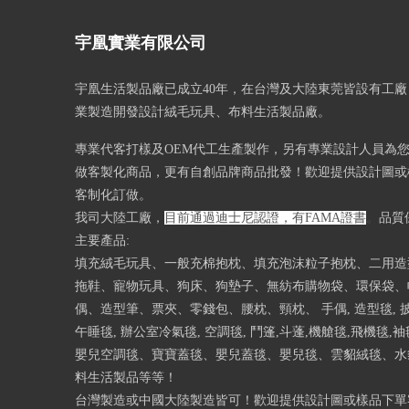
宇凰實業有限公司
宇凰生活製品廠已成立40
年，在台灣及大陸東莞皆設有工廠
業製造開發設計絨毛玩具、布料生活製品廠。
專業代客打樣及OEM代工生產製作，另有專業設計人員為
做客製化商品，更有自創品牌商品批發！歡迎提供設計圖或樣
客制化訂做。
我司大陸工廠，
目前通過迪士尼認證，有FAMA證書
。
品質
主要產品:
填充絨毛玩具、一般充棉抱枕、填充泡沫粒子抱枕、二用造
拖鞋、寵物玩具、狗床、狗墊子、無紡布購物袋、環保袋、
偶、造型筆、票夾、零錢包、腰枕、頸枕、 手偶, 造型毯, 披
午睡毯, 辦公室冷氣毯, 空調毯, 鬥篷,斗蓬,機艙毯,飛機毯,
嬰兒空調毯、寶寶蓋毯、嬰兒蓋毯、嬰兒毯、雲貂絨毯、水貂
料生活製品等等！
台灣製造或中國大陸製造皆可！歡迎提供設計圖或樣品下單