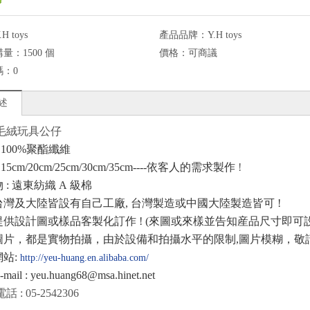
.H toys
產品品牌：
Y.H toys
購量：
1500 個
價格：
可商議
碼：
0
述
毛絨玩具公仔
: 100%
聚酯纖維
: 15cm/20cm/25cm/30cm/35cm----
依客人的需求製作
!
物
:
遠東紡織
A
級棉
台灣及大陸皆設有自己工廠
,
台灣製造或中國大陸製造皆可
!
提供設計圖或樣品客製化訂作
! (
來圖或來樣並告知産品尺寸即可
圖片，都是實物拍攝，由於設備和拍攝水平的限制
,
圖片模糊，敬
網站
:
http://yeu-huang.en.alibaba.com/
-mail : yeu.huang68@msa.hinet.net
話 : 05-2542306