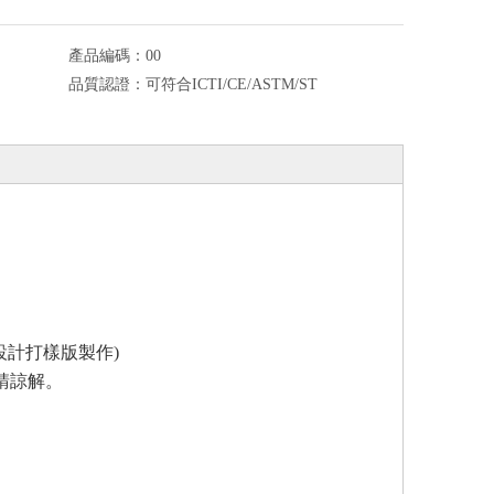
產品編碼：
00
品質認證：
可符合ICTI/CE/ASTM/ST
設計打樣版製作
)
請諒解。