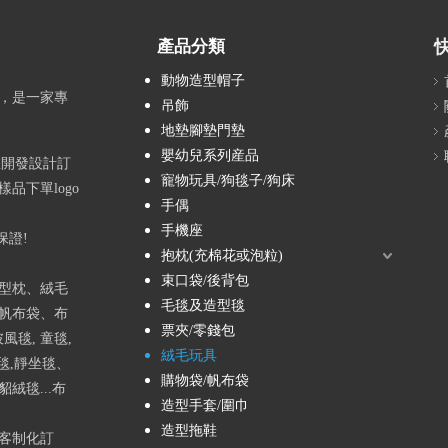
產品分類
動物造型帽子
，是一家專
吊飾
地墊腳墊門墊
嬰幼兒系列産品
您開發設計訂
寵物玩具/狗毯子/狗床
品下單logo
手偶
手機座
保證!
抱枕(充棉花或泡粒)
束口袋/後背包
型枕、絨毛
毛毯及造型毯
帆布袋、布
票夾/零錢包
風毯, 童毯,
絨毛玩具
袖毯,靜坐毯、
購物袋/帆布袋
絨毯...布
造型手套/圍巾
造型拖鞋
客制化訂