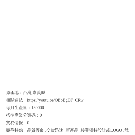
原產地：台灣,嘉義縣
相關連結：https://youtu.be/OEbEgDF_CRw
每月生產量：150000
標準產業分類碼：0
貿易情报：0
競爭特點：品質優良 ,交貨迅速 ,新產品 ,接受獨特設計或LOGO ,競