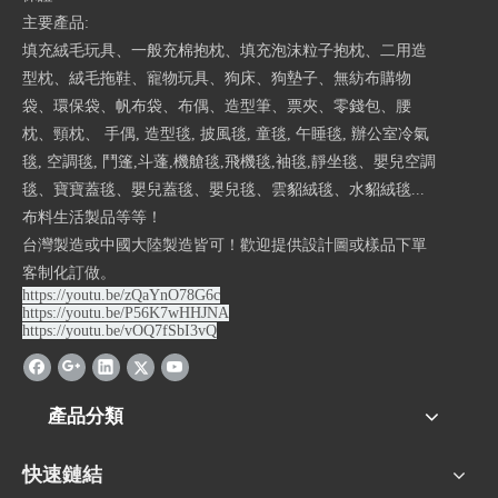
主要產品:
填充絨毛玩具、一般充棉抱枕、填充泡沫粒子抱枕、二用造
型枕、絨毛拖鞋、寵物玩具、狗床、狗墊子、無紡布購物
袋、環保袋、帆布袋、布偶、造型筆、票夾、零錢包、腰
枕、頸枕、 手偶, 造型毯, 披風毯, 童毯, 午睡毯, 辦公室冷氣
毯, 空調毯, 鬥篷,斗蓬,機艙毯,飛機毯,袖毯,靜坐毯、嬰兒空調
毯、寶寶蓋毯、嬰兒蓋毯、嬰兒毯、雲貂絨毯、水貂絨毯...
布料生活製品等等！
台灣製造或中國大陸製造皆可！歡迎提供設計圖或樣品下單
客制化訂做。
https://youtu.be/zQaYnO78G6c
https://youtu.be/P56K7wHHJNA
https://youtu.be/vOQ7fSbI3vQ
產品分類
快速鏈結