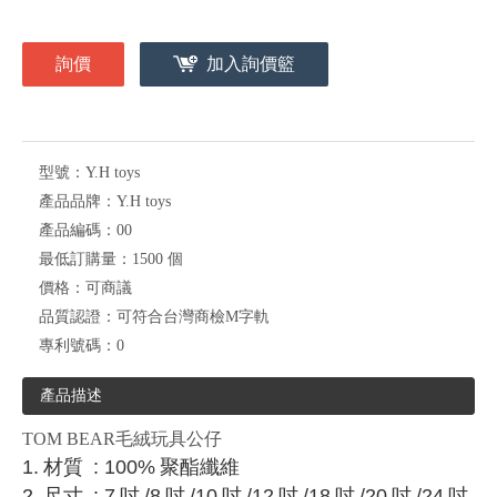
詢價
加入詢價籃
型號：
Y.H toys
產品品牌：
Y.H toys
產品編碼：
00
最低訂購量：
1500 個
價格：
可商議
品質認證：
可符合台灣商檢M字軌
專利號碼：
0
產品描述
TOM BEAR毛絨玩具公仔
1.
材質
: 100%
聚酯纖維
2.
尺寸
: 7
吋
/8
吋
/10
吋
/12
吋
/18
吋
/20
吋
/24
吋