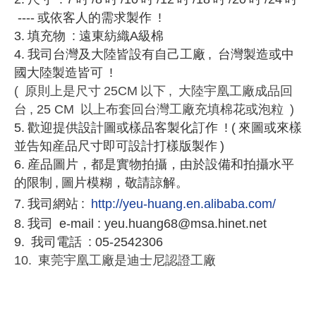
----
或依客人的需求製作
!
3.
填充物
: 遠東紡織A級棉
4.
我司台灣及大陸皆設有自己工廠
,
台灣製造或中
國大陸製造皆可
!
(
原則上是尺寸
25CM
以下
,
大陸宇凰工廠成品回
台
, 25 CM
以上布套回台灣工廠充填棉花或泡粒
)
5.
歡迎提供設計圖或樣品客製化訂作
! (
來圖或來樣
並告知産品尺寸即可設計打樣版製作
)
6.
産品圖片，都是實物拍攝，由於設備和拍攝水平
的限制
,
圖片模糊，敬請諒解。
7.
我司網站
:
http://yeu-huang.en.alibaba.com/
8.
我司
e-mail : yeu.huang68@msa.hinet.net
9.
我司電話
: 05-2542306
10.
東莞宇凰工廠是迪士尼認證工廠