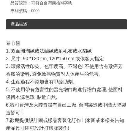
品質認證：
可符合台灣商檢M字軌
專利號碼：
0000
產品描述
卷心毯
1. 双面珊瑚絨或法蘭絨或刷毛布或水貂絨
2. 尺寸: 90 *120 cm, 120*150 cm 或依客人指定
3. 環保活性印染、色牢度高、不退色! 不使用含有致癌芳
香胺的染料, 避免致癌物質對人体産生的危害。
4. 生産過程不添加含有甲醛助劑。
5. 不使用帶有危害性的螢光增白劑進行增白處理, 使面料
保留本源色澤, 貼近自然。
6.
我司台灣及大陸皆設有自己工廠
,
台灣製造或中國大陸製
造皆可
!
7.
歡迎提供設計圖或樣品客製化訂作
! (
來圖或來樣並告知
産品尺寸即可設計打樣版製作
)