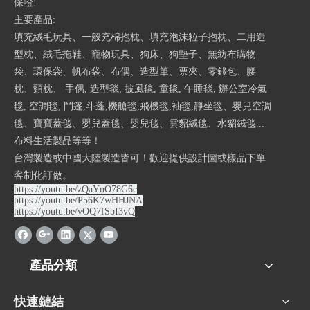
保證!
主要產品:
填充絨毛玩具、一般充棉抱枕、填充泡沫粒子抱枕、二用造
型枕、絨毛拖鞋、寵物玩具、狗床、狗墊子、無紡布購物
袋、環保袋、帆布袋、布偶、造型筆、票夾、零錢包、腰
枕、頸枕、 手偶, 造型毯, 披風毯, 童毯, 午睡毯, 辦公室冷氣
毯, 空調毯, 鬥篷,斗蓬,機艙毯,飛機毯,袖毯,靜坐毯、嬰兒空調
毯、寶寶蓋毯、嬰兒蓋毯、嬰兒毯、雲貂絨毯、水貂絨毯...
布料生活製品等等！
台灣製造或中國大陸製造皆可！歡迎提供設計圖或樣品下單
客制化訂做。
https://youtu.be/zQaYnO78G6c
https://youtu.be/P56K7wHHJNA
https://youtu.be/vOQ7fSbI3vQ
產品分類
快速鏈結