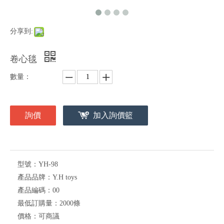
分享到:
卷心毯
數量：
詢價
加入詢價籃
型號：
YH-98
產品品牌：
Y.H toys
產品編碼：
00
最低訂購量：
2000條
價格：
可商議