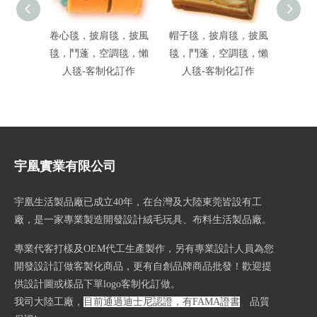
卷心毯，披肩毯，披風
帽子毯，披肩毯，披風
動物造
毯，鬥蓬，空調毯，懶
毯，鬥蓬，空調毯，懶
人毯-客制化訂作
人毯-客制化訂作
宇凰實業有限公司
宇凰生活製品廠已成立40
年，在台灣及大陸東莞皆設有工
廠，是一家專業製造開發設計絨毛玩具、布料生活製品廠。
專業代客打樣及OEM代工生產製作，另有專業設計人員為您
開發設計訂做客製化商品，更有自創品牌商品批發！歡迎提
供設計圖或樣品下單logo客制化訂做。
我司大陸工廠，
目前通過迪士尼認證，有FAMA證書
。
品質