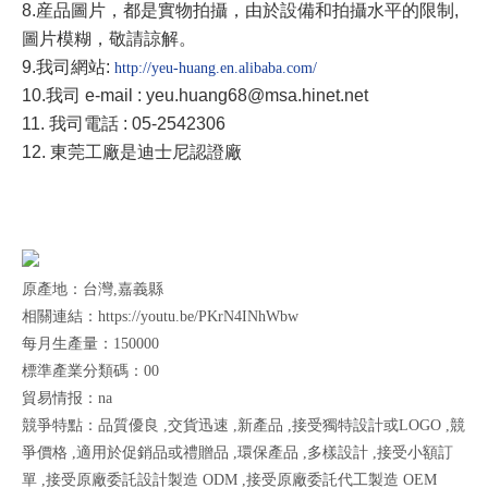
8.
産品圖片，都是實物拍攝，由於設備和拍攝水平的限制
,
圖片模糊，敬請諒解。
9.
我司網站
:
http://yeu-huang.en.alibaba.com/
10.
我司
e-mail : yeu.huang68@msa.hinet.net
11. 我司電話 : 05-2542306
12. 東莞工廠是迪士尼認證廠
原產地：台灣,嘉義縣
相關連結：https://youtu.be/PKrN4INhWbw
每月生產量：150000
標準產業分類碼：00
貿易情报：na
競爭特點：品質優良 ,交貨迅速 ,新產品 ,接受獨特設計或LOGO ,競
爭價格 ,適用於促銷品或禮贈品 ,環保產品 ,多樣設計 ,接受小額訂
單 ,接受原廠委託設計製造 ODM ,接受原廠委託代工製造 OEM