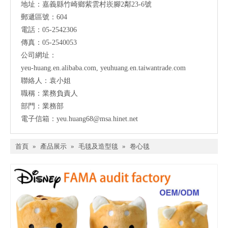
地址：
嘉義縣竹崎鄉紫雲村崁腳2鄰23-6號
郵遞區號：604
電話：05-2542306
傳真：05-2540053
公司網址：
yeu-huang.en.alibaba.com
,
yeuhuang.en.taiwantrade.com
聯絡人：袁小姐
職稱：業務負責人
部門：業務部
電子信箱：
yeu.huang68@msa.hinet.net
首頁
»
產品展示
»
毛毯及造型毯
»
卷心毯