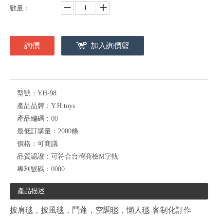
數量：
詢價
加入詢價籃
型號：
YH-98
產品品牌：
Y.H toys
產品編碼：
00
最低訂購量：
2000條
價格：
可商議
品質認證：
可符合台灣商檢M字軌
專利號碼：
0000
產品描述
披肩毯，披風毯，鬥蓬，空調毯，懶人毯-客制化訂作