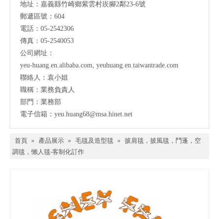
地址：
嘉義縣竹崎鄉紫雲村崁腳2鄰23-6號
郵遞區號：604
電話：05-2542306
傳真：05-2540053
公司網址：
yeu-huang.en.alibaba.com
,
yeuhuang.en.taiwantrade.com
聯絡人：袁小姐
職稱：業務負責人
部門：業務部
電子信箱：
yeu.huang68@msa.hinet.net
首頁
»
產品展示
»
毛毯及造型毯
»
披肩毯，披風毯，鬥蓬，空
調毯，懶人毯-客制化訂作