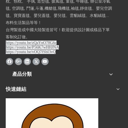
枕、頸枕、 手偶, 造型毯, 披風毯, 童毯, 午睡毯, 辦公室冷氣
毯, 空調毯, 鬥篷,斗蓬,機艙毯,飛機毯,袖毯,靜坐毯、嬰兒空調
毯、寶寶蓋毯、嬰兒蓋毯、嬰兒毯、雲貂絨毯、水貂絨毯...
布料生活製品等等！
台灣製造或中國大陸製造皆可！歡迎提供設計圖或樣品下單
客制化訂做。
https://youtu.be/zQaYnO78G6c
https://youtu.be/P56K7wHHJNA
https://youtu.be/vOQ7fSbI3vQ
產品分類
快速鏈結