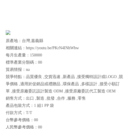
原產地：台灣,嘉義縣
相關連結：https://youtu.be/PKrN4INhWbw
每月生產量：150000
標準產業分類碼：00
貿易情报：na
競爭特點：品質優良 ,交貨迅速 ,新產品 ,接受獨特設計或LOGO ,競
爭價格 ,適用於促銷品或禮贈品 ,環保產品 ,多樣設計 ,接受小額訂
單 ,接受原廠委託設計製造 ODM ,接受原廠委託代工製造 OEM
銷售方式：出口 ,製造 ,批發 ,合作 ,服務 ,零售
產品包裝方式：1 組1 PP 袋
付款方式：T/T
台幣參考價格：00
人民幣參考價格：00