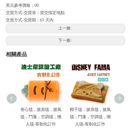
美元參考價格：00
交貨方式-交貨港：貨交指定地點
交貨方式-交貨期：65 天內
上一條:
下一條:
相關產品
卷心毯，披肩毯，披風
帽子毯，披肩毯，披風
動物造
毯，鬥蓬，空調毯，懶
毯，鬥蓬，空調毯，懶
人毯-客制化訂作
人毯-客制化訂作