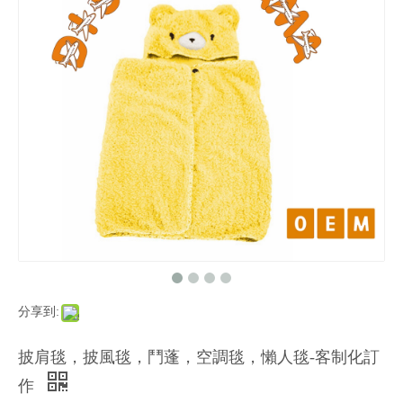
分享到:
披肩毯，披風毯，鬥蓬，空調毯，懶人毯-客制化訂
作