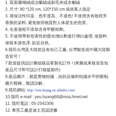
1. 双面珊瑚絨或法蘭絨或刷毛布或水貂絨
2. 尺寸: 90 *120 cm, 120*150 cm 或依客人指定
3. 環保活性印染、色牢度高、不退色! 不使用含有致癌芳
香胺的染料, 避免致癌物質對人体産生的危害。
4. 生産過程不添加含有甲醛助劑。
5. 不使用帶有危害性的螢光增白劑進行增白處理, 使面料
保留本源色澤, 貼近自然。
6.
我司台灣及大陸皆設有自己工廠
,
台灣製造或中國大陸製
造皆可
!
7.
歡迎提供設計圖或樣品客製化訂作
! (
來圖或來樣並告知
産品尺寸即可設計打樣版製作
)
8.
産品圖片，都是實物拍攝，由於設備和拍攝水平的限制
,
圖片模糊，敬請諒解。
9.
我司網站
:
http://yeu-huang.en.alibaba.com/
10.
我司
e-mail : yeu.huang68@msa.hinet.net
11. 我司電話 : 05-2542306
12. 東莞工廠是迪士尼認證廠