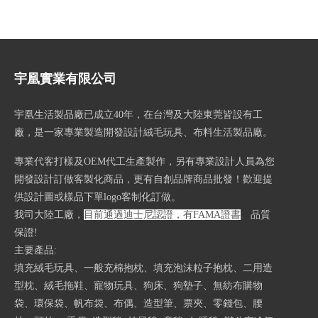
宇凰實業有限公司
宇凰生活製品廠已成立40
年，在台灣及大陸東莞皆設有工
廠，是一家專業製造開發設計絨毛玩具、布料生活製品廠。
專業代客打樣及OEM代工生產製作，另有專業設計人員為您
開發設計訂做客製化商品，更有自創品牌商品批發！歡迎提
供設計圖或樣品下單logo客制化訂做。
我司大陸工廠，
目前通過迪士尼認證，有FAMA證書
。
品質
保證!
主要產品:
填充絨毛玩具、一般充棉抱枕、填充泡沫粒子抱枕、二用造
型枕、絨毛拖鞋、寵物玩具、狗床、狗墊子、無紡布購物
袋、環保袋、帆布袋、布偶、造型筆、票夾、零錢包、腰