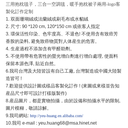
三用抱枕毯子，三合一空調毯，暖手抱枕被子兩用-logo客
製化訂作定制
1. 双面珊瑚絨或法蘭絨或刷毛布或水貂絨
2. 尺寸: 90 *120 cm, 120*150 cm 或依客人指定
3. 環保活性印染、色牢度高、不退色! 不使用含有致癌芳
香胺的染料, 避免致癌物質對人体産生的危害。
4. 生産過程不添加含有甲醛助劑。
5. 不使用帶有危害性的螢光增白劑進行增白處理, 使面料
保留本源色澤, 貼近自然。
6.
我司台灣及大陸皆設有自己工廠
,
台灣製造或中國大陸製
造皆可
!
7.
歡迎提供設計圖或樣品客製化訂作
! (
來圖或來樣並告知
産品尺寸即可設計打樣版製作
)
8.
産品圖片，都是實物拍攝，由於設備和拍攝水平的限制
,
圖片模糊，敬請諒解。
9.
我司網站
:
http://yeu-huang.en.alibaba.com/
10.
我司
e-mail : yeu.huang68@msa.hinet.net