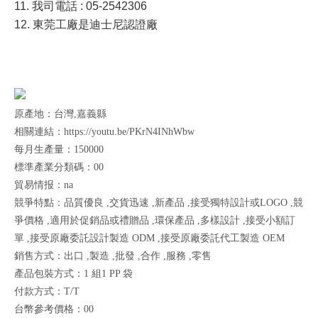
11. 我司電話 : 05-2542306
12. 東莞工廠是迪士尼認證廠
原產地：台灣,嘉義縣
相關連結：https://youtu.be/PKrN4INhWbw
每月生產量：150000
標準產業分類碼：00
貿易情报：na
競爭特點：品質優良 ,交貨迅速 ,新產品 ,接受獨特設計或LOGO ,競
爭價格 ,適用於促銷品或禮贈品 ,環保產品 ,多樣設計 ,接受小額訂
單 ,接受原廠委託設計製造 ODM ,接受原廠委託代工製造 OEM
銷售方式：出口 ,製造 ,批發 ,合作 ,服務 ,零售
產品包裝方式：1 組1 PP 袋
付款方式：T/T
台幣參考價格：00