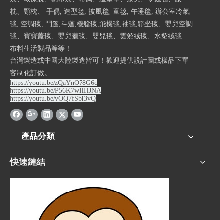
枕、頸枕、 手偶, 造型毯, 披風毯, 童毯, 午睡毯, 辦公室冷氣
毯, 空調毯, 鬥篷,斗蓬,機艙毯,飛機毯,袖毯,靜坐毯、嬰兒空調
毯、寶寶蓋毯、嬰兒蓋毯、嬰兒毯、雲貂絨毯、水貂絨毯...
布料生活製品等等！
台灣製造或中國大陸製造皆可！歡迎提供設計圖或樣品下單
客制化訂做。
https://youtu.be/zQaYnO78G6c
https://youtu.be/P56K7wHHJNA
https://youtu.be/vOQ7fSbI3vQ
產品分類
快速鏈結