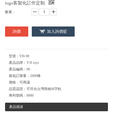
logo客製化訂作定制
數量：
詢價
加入詢價籃
型號：
YH-98
產品品牌：
Y.H toys
產品編碼：
00
最低訂購量：
2000條
價格：
可商議
品質認證：
可符合台灣商檢M字軌
專利號碼：
0000
產品描述