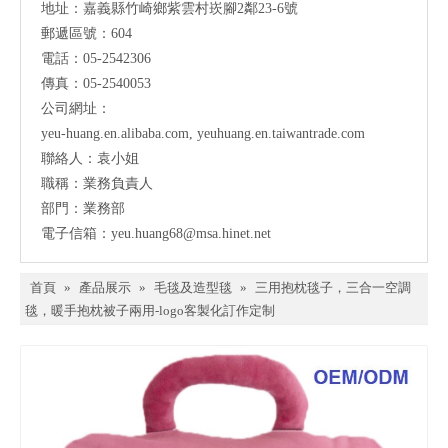
地址：
嘉義縣竹崎鄉紫雲村崁腳2鄰23-6號
郵遞區號：604
電話：05-2542306
傳真：05-2540053
公司網址：
yeu-huang.en.alibaba.com
,
yeuhuang.en.taiwantrade.com
聯絡人：袁小姐
職稱：業務負責人
部門：業務部
電子信箱：
yeu.huang68@msa.hinet.net
首頁
»
產品展示
»
毛毯及造型毯
»
三用抱枕毯子，三合一空調
毯，暖手抱枕被子兩用-logo客製化訂作定制