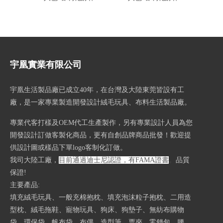
宇凰實業有限公司
宇凰生活製品廠已成立40
年，在台灣及大陸東莞皆設有工
廠，是一家專業製造開發設計絨毛玩具、布料生活製品廠。
專業代客打樣及OEM代工生產製作，另有專業設計人員為您
開發設計訂做客製化商品，更有自創品牌商品批發！歡迎提
供設計圖或樣品下單logo客制化訂做。
我司大陸工廠，
目前通過迪士尼認證，有FAMA證書
。
品質
保證!
主要產品:
填充絨毛玩具、一般充棉抱枕、填充泡沫粒子抱枕、二用造
型枕、絨毛拖鞋、寵物玩具、狗床、狗墊子、無紡布購物
袋、環保袋、帆布袋、布偶、造型筆、票夾、零錢包、腰