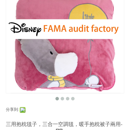
分享到:
三用抱枕毯子，三合一空調毯，暖手抱枕被子兩用-