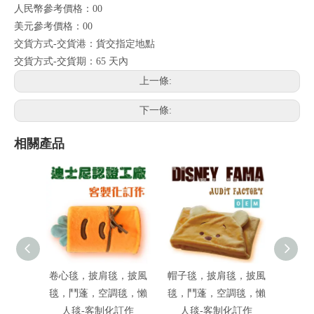
人民幣參考價格：00
美元參考價格：00
交貨方式-交貨港：貨交指定地點
交貨方式-交貨期：65 天內
上一條:
下一條:
相關產品
卷心毯，披肩毯，披風
帽子毯，披肩毯，披風
動物造
毯，鬥蓬，空調毯，懶
毯，鬥蓬，空調毯，懶
人毯-客制化訂作
人毯-客制化訂作