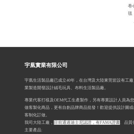
卷
毯
宇凰實業有限公司
宇凰生活製品廠已成立40
年，在台灣及大陸東莞皆設有工廠
業製造開發設計絨毛玩具、布料生活製品廠。
專業代客打樣及OEM代工生產製作，另有專業設計人員為
做客製化商品，更有自創品牌商品批發！歡迎提供設計圖或樣
客制化訂做。
我司大陸工廠，
目前通過迪士尼認證，有FAMA證書
。
品質
主要產品: