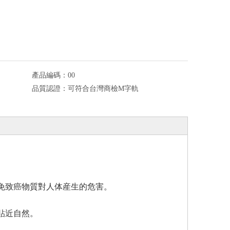
產品編碼：
00
品質認證：
可符合台灣商檢M字軌
 避免致癌物質對人体産生的危害。
 貼近自然。