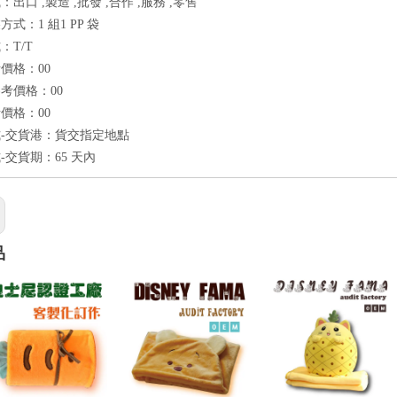
出口 ,製造 ,批發 ,合作 ,服務 ,零售
式：1 組1 PP 袋
：T/T
價格：00
考價格：00
價格：00
-交貨港：貨交指定地點
-交貨期：65 天內
品