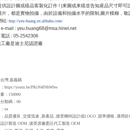
提供設計圖或樣品客製化訂作
! (
來圖或來樣並告知産品尺寸即可
圖片，都是實物拍攝，由於設備和拍攝水平的限制
,
圖片模糊，敬
網站
:
http://yeu-huang.en.alibaba.com/
e-mail : yeu.huang68@msa.hinet.net
電話 : 05-2542306
東莞工廠是迪士尼認證廠
台灣,嘉義縣
tps://youtu.be/PKrN4INhWbw
：150000
分類碼：00
：na
：品質優良 ,交貨迅速 ,新產品 ,接受獨特設計或LOGO ,競爭價格 ,適用於
設計製造 ODM ,接受原廠委託代工製造 OEM