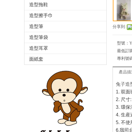
造型拖鞋
造型擦手巾
造型筆
分享到:
造型筆袋
型號：
Y
造型耳罩
最低訂
專利號
面紙套
產品描
兔子造
1. 
2. 尺寸:
3. 
4. 
5. 
6.
我司