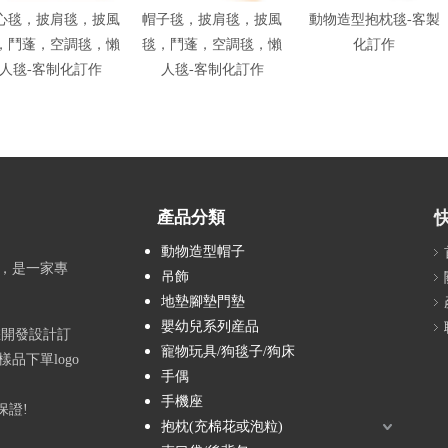
心毯，披肩毯，披風
帽子毯，披肩毯，披風
動物造型抱枕毯-客製
，鬥蓬，空調毯，懶
毯，鬥蓬，空調毯，懶
化訂作
人毯-客制化訂作
人毯-客制化訂作
產品分類
動物造型帽子
，是一家專
吊飾
地墊腳墊門墊
嬰幼兒系列産品
您開發設計訂
寵物玩具/狗毯子/狗床
品下單logo
手偶
手機座
保證!
抱枕(充棉花或泡粒)