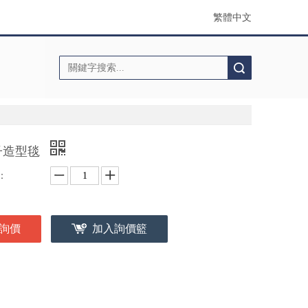
繁體中文
搜索
子造型毯
：
詢價
加入詢價籃