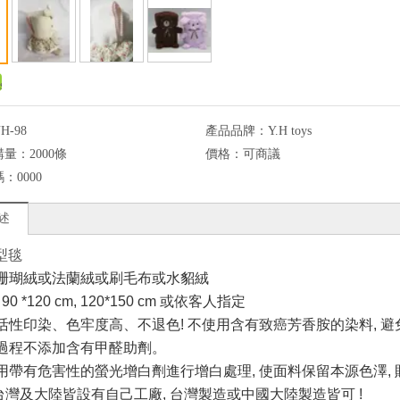
H-98
產品品牌：
Y.H toys
購量：
2000條
價格：
可商議
碼：
0000
述
型毯
双面珊瑚絨或法蘭絨或刷毛布或水貂絨
 90 *120 cm, 120*150 cm 或依客人指定
環保活性印染、色牢度高、不退色! 不使用含有致癌芳香胺的染料,
生産過程不添加含有甲醛助劑。
不使用帶有危害性的螢光增白劑進行增白處理, 使面料保留本源色澤,
台灣及大陸皆設有自己工廠
,
台灣製造或中國大陸製造皆可
!