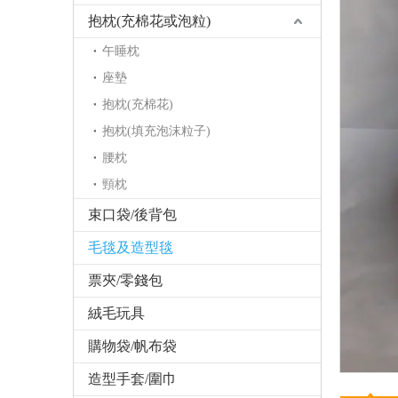
抱枕(充棉花或泡粒)
午睡枕
座墊
抱枕(充棉花)
抱枕(填充泡沫粒子)
腰枕
頸枕
束口袋/後背包
毛毯及造型毯
票夾/零錢包
絨毛玩具
購物袋/帆布袋
造型手套/圍巾