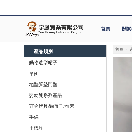
首頁
關於
首頁
»
產品類別
動物造型帽子
吊飾
地墊腳墊門墊
嬰幼兒系列産品
寵物玩具/狗毯子/狗床
手偶
手機座