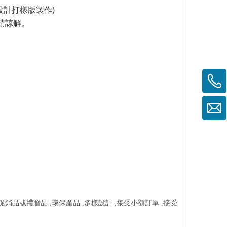
設計打樣版製作
)
請諒解。
促銷品或禮贈品 ,環保產品 ,多樣設計 ,接受小額訂單 ,接受